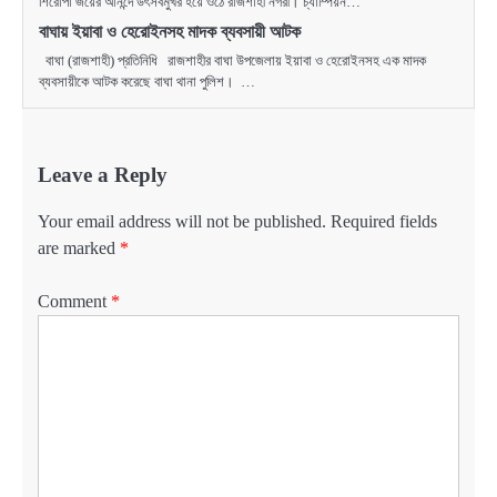
শিরোপা জয়ের আনন্দে উৎসবমুখর হয়ে ওঠে রাজশাহী নগরী। চ্যাম্পিয়ন…
বাঘায় ইয়াবা ও হেরোইনসহ মাদক ব্যবসায়ী আটক
বাঘা (রাজশাহী) প্রতিনিধি রাজশাহীর বাঘা উপজেলায় ইয়াবা ও হেরোইনসহ এক মাদক
ব্যবসায়ীকে আটক করেছে বাঘা থানা পুলিশ। …
Leave a Reply
Your email address will not be published.
Required fields
are marked
*
Comment
*