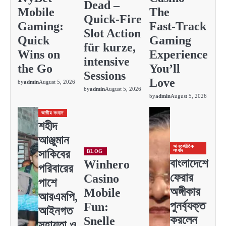
Dead –
Mobile
The
Quick‑Fire
Gaming:
Fast‑Track
Slot Action
Quick
Gaming
für kurze,
Wins on
Experience
intensive
the Go
You’ll
Sessions
Love
by
admin
August 5, 2026
by
admin
August 5, 2026
by
admin
August 5, 2026
জাতীয় সংবাদ
শহীদ
আঞ্জুমান
আন্তর্জাতিক
সংবাদ
সাকিবের
BLOG
বাংলাদেশে
Winhero
পরিবারের
ফেরার
Casino
পাশে
অঙ্গীকার
Mobile
আরএমপি,
পুনর্ব্যক্ত
Fun:
আইনগত
করলেন
Snelle
সহায়তা ও