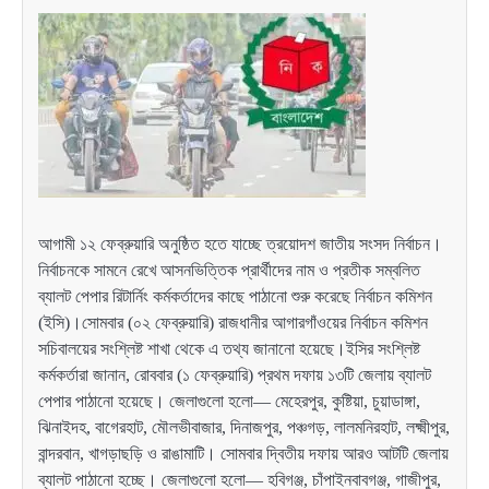
আগামী ১২ ফেব্রুয়ারি অনুষ্ঠিত হতে যাচ্ছে ত্রয়োদশ জাতীয় সংসদ নির্বাচন।
নির্বাচনকে সামনে রেখে আসনভিত্তিক প্রার্থীদের নাম ও প্রতীক সম্বলিত
ব্যালট পেপার রিটার্নিং কর্মকর্তাদের কাছে পাঠানো শুরু করেছে নির্বাচন কমিশন
(ইসি)।সোমবার (০২ ফেব্রুয়ারি) রাজধানীর আগারগাঁওয়ের নির্বাচন কমিশন
সচিবালয়ের সংশ্লিষ্ট শাখা থেকে এ তথ্য জানানো হয়েছে।ইসির সংশ্লিষ্ট
কর্মকর্তারা জানান, রোববার (১ ফেব্রুয়ারি) প্রথম দফায় ১৩টি জেলায় ব্যালট
পেপার পাঠানো হয়েছে। জেলাগুলো হলো— মেহেরপুর, কুষ্টিয়া, চুয়াডাঙ্গা,
ঝিনাইদহ, বাগেরহাট, মৌলভীবাজার, দিনাজপুর, পঞ্চগড়, লালমনিরহাট, লক্ষ্মীপুর,
বান্দরবান, খাগড়াছড়ি ও রাঙামাটি। সোমবার দ্বিতীয় দফায় আরও আটটি জেলায়
ব্যালট পাঠানো হচ্ছে। জেলাগুলো হলো— হবিগঞ্জ, চাঁপাইনবাবগঞ্জ, গাজীপুর,