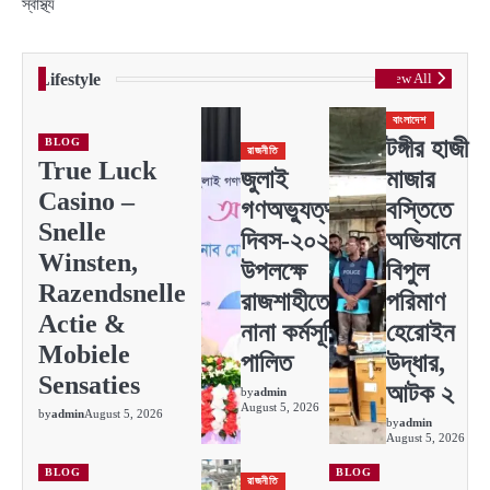
স্বাস্থ্য
Lifestyle
View All
বাংলাদেশ
টঙ্গীর হাজী
BLOG
রাজনীতি
True Luck
জুলাই
মাজার
Casino –
গণঅভ্যুত্থান
বস্তিতে
Snelle
দিবস-২০২৬
অভিযানে
Winsten,
উপলক্ষে
বিপুল
Razendsnelle
রাজশাহীতে
পরিমাণ
Actie &
নানা কর্মসূচি
হেরোইন
Mobiele
পালিত
উদ্ধার,
Sensaties
আটক ২
by
admin
August 5, 2026
by
admin
August 5, 2026
by
admin
August 5, 2026
BLOG
BLOG
রাজনীতি