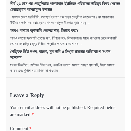
দীর্ঘ ২১ মাস পর তেতুলিয়ায় শালবাহান ইউনিয়ন পরিষদের দায়িত্ব ফিরে পেলেন
চেয়ারম্যান আশরাফুল ইসলাম
পঞ্চগড় জেলা প্রতিনিধি: খাদেমুল ইসলাম পঞ্চগড়ের তেতুলিয়া উপজেলার ৪ নং শালবাহান
ইউনিয়ন পরিষদের চেয়ারম্যান মো: আশরাফুল ইসলাম প্রায় সাড়ে…
আরও কমলো জ্বালানি তেলের দাম, লিটারে কত?
আরও কমলো জ্বালানি তেলের দাম, লিটারে কত? বিশ্ববাজারের সাথে সামঞ্জস্য রেখে জ্বালানি
তেলের স্বয়ংক্রিয় মূল্য নির্ধারণ পদ্ধতির আওতায় দেশে সব…
পৈত্রিক ভিটা দখল, হামলা, ঘুষ দাবি ও মিথ্যা মামলার অভিযোগে সংবাদ
সম্মেলন
সংবাদ বিজ্ঞপ্তি : পৈত্রিক ভিটা দখল, একাধিক হামলা, মামলা গ্রহণে ঘুষ দাবি, মিথ্যা মামলা
দায়ের এবং পুলিশি সহযোগিতা না পাওয়ার…
Leave a Reply
Your email address will not be published.
Required fields
are marked
*
Comment
*