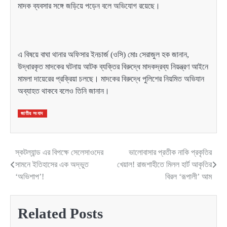
মাদক ব্যবসার সঙ্গে জড়িয়ে পড়েন বলে অভিযোগ রয়েছে।
এ বিষয়ে বাঘা থানার অফিসার ইনচার্জ (ওসি) মোঃ সেরাজুল হক জানান,
উদ্ধারকৃত মাদকের ঘটনায় আটক ব্যক্তির বিরুদ্ধে মাদকদ্রব্য নিয়ন্ত্রণ আইনে
মামলা দায়েরের প্রক্রিয়া চলছে। মাদকের বিরুদ্ধে পুলিশের নিয়মিত অভিযান
অব্যাহত থাকবে বলেও তিনি জানান।
জাতীয় সংবাদ
স্কটল্যান্ড এর বিপক্ষে সেলেসাওদের
ভালোবাসার প্রতীক নাকি প্রকৃতির
Post
সামনে ইতিহাসের এক অদ্ভুত
খেয়াল! রাজশাহীতে মিলল হার্ট আকৃতির
navigation
‘অভিশাপ’!
বিরল ‘রূপালী’ আম
Related Posts