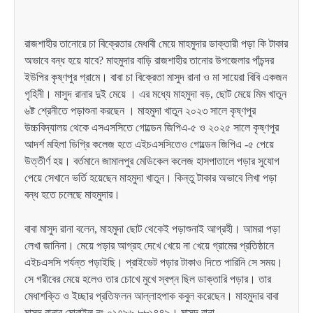
রাজশাহীর তানোরে চা বিক্রেতার মেধাবী মেয়ে মাহমুদার ডাক্তারী পড়া কি টাকার
অভাবে বন্ধ হয়ে যাবে? মাহমুদার বাড়ি রাজশাহীর তানোর উপজেলার পাঁচন্দর
ইউপির কৃষ্ণপুর গ্রামে। বাবা চা বিক্রেতা মাসুদ রানা ও মা সায়েরা বিবি একজন
গৃহিনী। মাসুদ রানার দুই মেয়ে । এর মধ্যে মাহমুদা বড়, ছোট মেয়ে মিম খাতুন
৬ষ্ট শ্রেনীতে পড়াশুনা করছেন । মাহমুদা খাতুন ২০২৩ সালে কৃষ্ণপুর
উচ্চবিদ্যালয় থেকে এসএসসিতে গোল্ডেন জিপিএ-৫ ও ২০২৫ সালে কৃষ্ণপুর
আদর্শ মহিলা ডিগ্রি কলেজ হতে এইচএসসিতেও গোল্ডেন জিপিএ -৫ পেয়ে
উত্তীর্ণ হয়। বর্তমানে জামালপুর মেডিকেল কলেজ হাসপাতালে পড়ার সুযোগ
পেয়ে সেখানে ভর্তি হয়েছেন মাহমুদা খাতুন। কিন্তু টাকার অভাবে লিখা পড়া
বন্ধ হতে চলেছে মাহমুদার।
বাবা মাসুদ রানা বলেন, মাহমুদা ছোট থেকেই পড়াশুনাই আগ্রহী। আমরা পড়া
লেখা জানিনা। মেয়ে পড়ার আগ্রহ দেখে খেয়ে না খেয়ে গ্রামের প্রতিষ্ঠানে
এইচএসসি পর্যন্ত পড়াইছি। প্রাইভেট পড়ার টাকাও দিতে পারিনি সে সময়।
সে গরীবের মেয়ে হলেও তার চোখে মুখে স্বপ্ন ছিল ডাক্তারি পড়ার। তার
মেধাশক্তি ও ইচ্ছার প্রতিফলন আল্লাহপাক কবুল করেছেন। মাহমুদার বাবা
মাসুদ রানার মোবাইল নং ০১৭৯৬-৮৮১৪৪৯। মাসুদ রানা