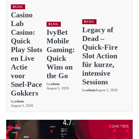
BLOG
Casino
Lab
BLOG
BLOG
Legacy of
Casino:
IvyBet
Dead –
Quick
Mobile
Quick‑Fire
Play Slots
Gaming:
Slot Action
en Live
Quick
für kurze,
Actie
Wins on
intensive
voor
the Go
Sessions
Snel‑Pace
by
admin
August 5, 2026
by
admin
August 5, 2026
Gokkers
by
admin
August 5, 2026