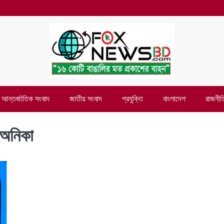
আন্তর্জাতিক সংবাদ
জাতীয় সংবাদ
প্রযুক্তি
বাংলাদেশ
রাজনীত
 অনিকা