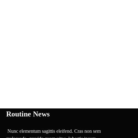
Routine News
Nunc elementum sagittis eleifend. Cras non sem