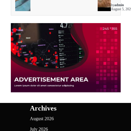
by
admin
August 5, 202
Archives
August 2026
July 2026