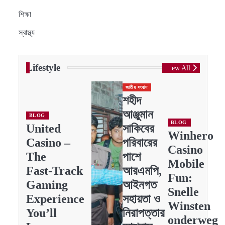
শিক্ষা
স্বাস্থ্য
Lifestyle
View All
জাতীয় সংবাদ
শহীদ
আঞ্জুমান
BLOG
BLOG
United
সাকিবের
Winhero
Casino –
পরিবারের
Casino
The
পাশে
Mobile
Fast‑Track
আরএমপি,
Fun:
Gaming
আইনগত
Snelle
Experience
সহায়তা ও
Winsten
You’ll
নিরাপত্তার
onderweg