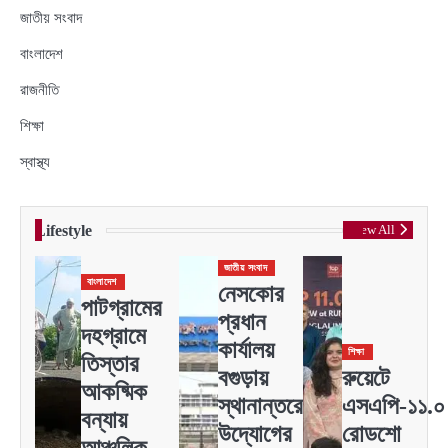
জাতীয় সংবাদ
বাংলাদেশ
রাজনীতি
শিক্ষা
স্বাস্থ্য
Lifestyle
View All
জাতীয় সংবাদ
বাংলাদেশ
নেসকোর
পাটগ্রামের
প্রধান
দহগ্রামে
কার্যালয়
শিক্ষা
তিস্তার
বগুড়ায়
রুয়েটে
আকষ্মিক
স্থানান্তরের
এসএপি-১১.০
বন্যায়
উদ্যোগের
রোডশো
আঞ্চলিক