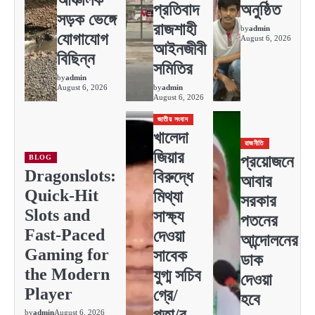
প্রতিবাদ
অনুষ্ঠিত
সড়ক ভেঙ্গে
রাজশাহী
by
admin
যোগাযোগ
August 6, 2026
আইনজীবী
বিছিন্ন
সমিতির
by
admin
August 6, 2026
by
admin
August 6, 2026
জাতীয় সংবাদ
খালেদা
রাজনীতি
জিয়ার
প্রয়োজনে
BLOG
Dragonslots:
বিরুদ্ধে
আবার
Quick‑Hit
মিথ্যা
সরকার
Slots and
সাক্ষ্য
পতনের
Fast‑Paced
দেওয়া
আন্দোলনের
Gaming for
সাবেক
ডাক
the Modern
যুগ্ম সচিব
দেওয়া
Player
গ্রে/
হবে
প্তা/র
by
admin
August 6, 2026