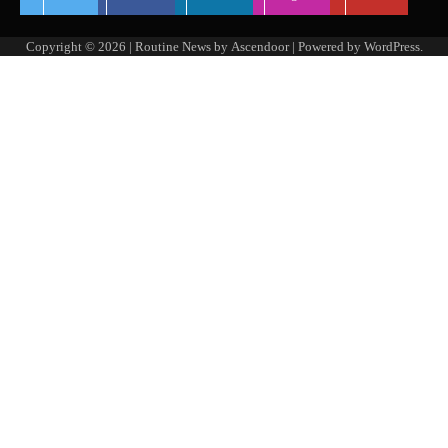
Copyright © 2026
| Routine News by
Ascendoor
| Powered by
WordPress
.