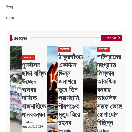
শিক্ষা
স্বাস্থ্য
Lifestyle
View All
বাংলাদেশ
বাংলাদেশ
ঠাকুরগাঁওয়ে
পাটগ্রামের
বাংলাদেশ
পুনর্বাসন
একদিনে
দহগ্রামে
ছাড়া বস্তি
ভিন্ন
তিস্তার
উচ্ছেদ
জলাশয়ে
আকষ্মিক
বন্ধের
ডুবে তিন
বন্যায়
দাবিতে
প্রাণহানি,
আঞ্চলিক
রাজশাহীতে
পীরগঞ্জের
সড়ক ভেঙ্গে
মানববন্ধন
মৃত্যু ঘিরে
যোগাযোগ
রহস্য
বিছিন্ন
by
admin
August 6, 2026
by
admin
by
admin