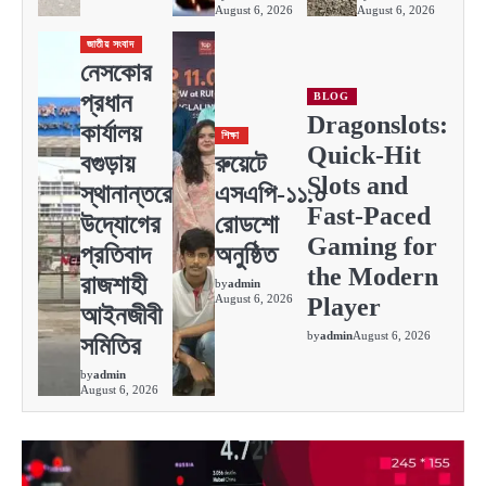
August 6, 2026
August 6, 2026
জাতীয় সংবাদ
নেসকোর
প্রধান
BLOG
Dragonslots:
কার্যালয়
শিক্ষা
Quick‑Hit
বগুড়ায়
রুয়েটে
Slots and
স্থানান্তরের
এসএপি-১১.০
Fast‑Paced
উদ্যোগের
রোডশো
Gaming for
প্রতিবাদ
অনুষ্ঠিত
the Modern
রাজশাহী
by
admin
August 6, 2026
Player
আইনজীবী
by
admin
August 6, 2026
সমিতির
by
admin
August 6, 2026